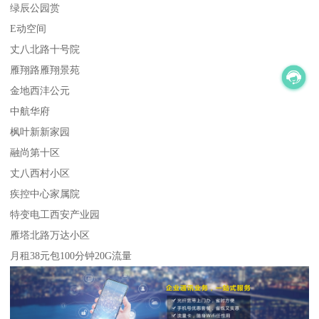
绿辰公园赏
E动空间
丈八北路十号院
雁翔路雁翔景苑
金地西沣公元
中航华府
枫叶新新家园
融尚第十区
丈八西村小区
疾控中心家属院
特变电工西安产业园
雁塔北路万达小区
月租38元包100分钟20G流量