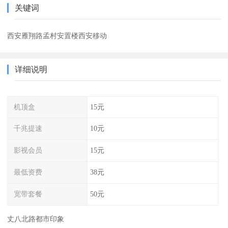
关键词
西安雁翔路孟村安置楼西安移动
详细说明
机顶盒
15元
千兆提速
10元
影视会员
15元
最低资费
38元
宽带套餐
50元
丈八北路都市印象