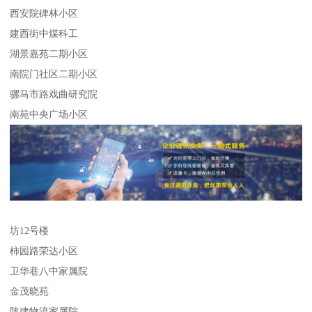
西安院碑林小区
建西街中煤科工
湖景嘉苑二期小区
南院门社区二期小区
骡马市路戏曲研究院
南苑中央广场小区
坊12号楼
柿园路荣达小区
卫华巷八中家属院
金茂晓苑
陕建物流家属院