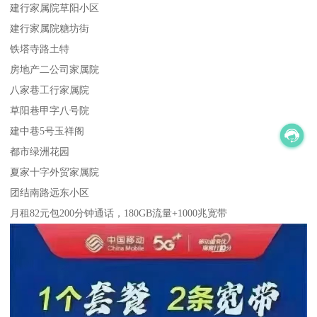
建行家属院草阳小区
建行家属院糖坊街
铁塔寺路土特
房地产二公司家属院
八家巷工行家属院
草阳巷甲字八号院
建中巷5号玉祥阁
都市绿洲花园
夏家十字外贸家属院
团结南路远东小区
月租82元包200分钟通话，180GB流量+1000兆宽带