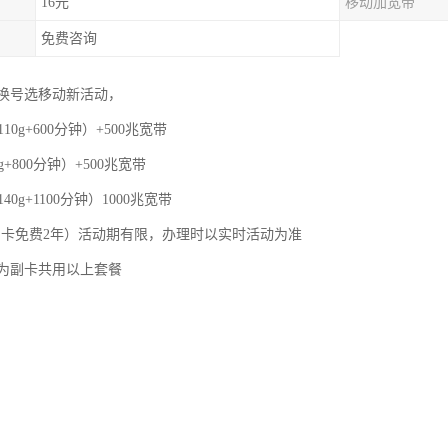
16元
移动加宽带
免费咨询
换号选移动新活动，
110g+600分钟）+500兆宽带
g+800分钟）+500兆宽带
40g+1100分钟）1000兆宽带
，副卡免费2年）活动期有限，办理时以实时活动为准
为副卡共用以上套餐