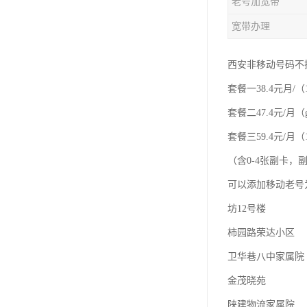
老号加宽带
宽带办理
西安非移动号码不
套餐一38.4元月/（
套餐二47.4元/月（
套餐三59.4元/月（1
（含0-4张副卡
可以添加移动老号
坊12号楼
柿园路荣达小区
卫华巷八中家属院
金茂晓苑
陕建物流家属院