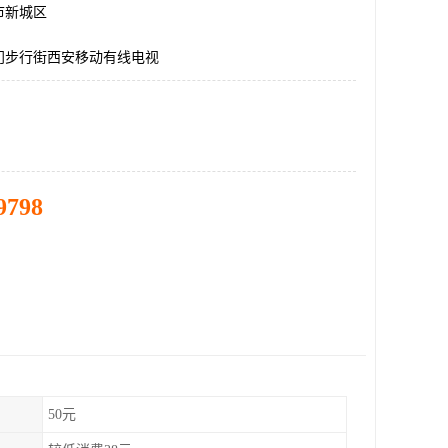
市新城区
门步行街西安移动有线电视
9798
50元