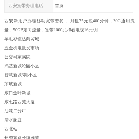
西安宽带办理电话
首页
西安新用户办理移动宽带套餐， 月租75元包400分钟，30G通用流
量，50GB定向流量，宽带1000兆和看电视16元/月
羊毛衫铠达商贸城
五金机电批发市场
公交司家属院
鸿基新城沁园小区
智慧新城3期小区
茅坡新城
东口金叶新城
东七路西苑大厦
油漆二分厂
清水澜庭
西北站
长缨东路长缨雅苑