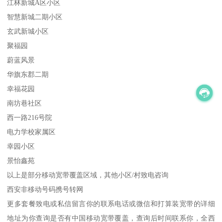
江林新城A区小区
智慧新城二期小区
玄武新城小区
聚福园
蔚蓝风景
华旗东郡二期
幸福花园
南坊巷社区
西一路216号院
电力学校家属区
幸园小区
景怡鑫苑
以上是部分移动宽带覆盖区域，其他小区/村致电咨询
西安非移动号码携号转网
更多套餐致电或私信留言你的联系电话或微信和打算装宽带的详细
地址为你查询是否有中国移动宽带覆盖，查询后时间联系你，全西