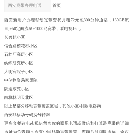
西安宽带办理电话
首页
西安新用户办理移动宽带套餐月租72元包300分钟通话，130GB流
量,+50定向流量+1000兆宽带，看电视16元
长兴苑小区
信合路樱花村小区
石棉厂高层小区
纺织研究所小区
大明宫院子小区
中储物资局家属院
陕送东苑小区
白桦林明天北区
以上是部分移动宽带覆盖区域，其他小区/村致电咨询
西安非移动号码携号转网
更多套餐致电或私信留言你的联系电话或微信和打算装宽带的详细
地址为你查询是否有中国移动宽带覆盖，查询后时间联系你，全西