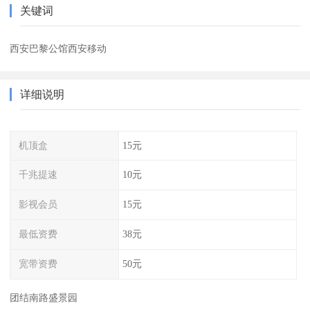
关键词
西安巴黎公馆西安移动
详细说明
机顶盒
15元
千兆提速
10元
影视会员
15元
最低资费
38元
宽带资费
50元
团结南路盛景园