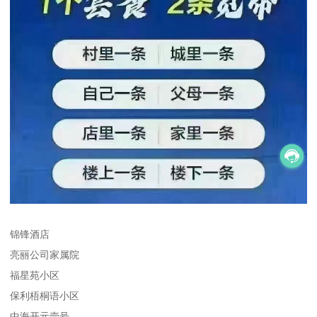
锦锋酒店
亮丽公司家属院
福星苑小区
保利梧桐语小区
中海开元壹号