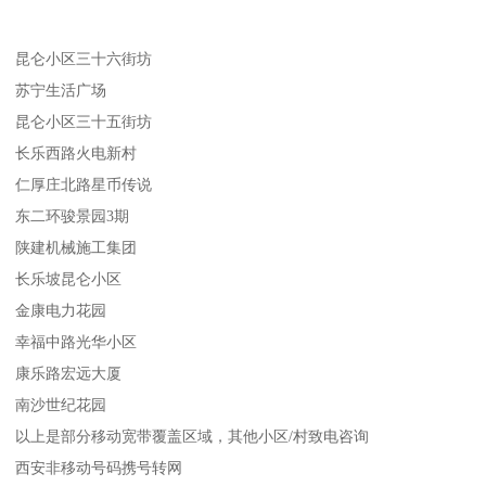
昆仑小区三十六街坊
苏宁生活广场
昆仑小区三十五街坊
长乐西路火电新村
仁厚庄北路星币传说
东二环骏景园3期
陕建机械施工集团
长乐坡昆仑小区
金康电力花园
幸福中路光华小区
康乐路宏远大厦
南沙世纪花园
以上是部分移动宽带覆盖区域，其他小区/村致电咨询
西安非移动号码携号转网