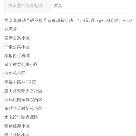
西安宽带办理电话
首页
西安非移动号码不换号选移动新活动，47.4元/月（g+800分钟）+500
兆宽带
美庐公寓小区
中银公寓小区
案板街手机城
咸宁教育公寓小区
清华苑小区
幸福中路143号院
建工路朝阳天下小区
西玛机电家属院西区
东站路天时新苑小区
水电设计院家属院
南路延苑小区
建北社区小区