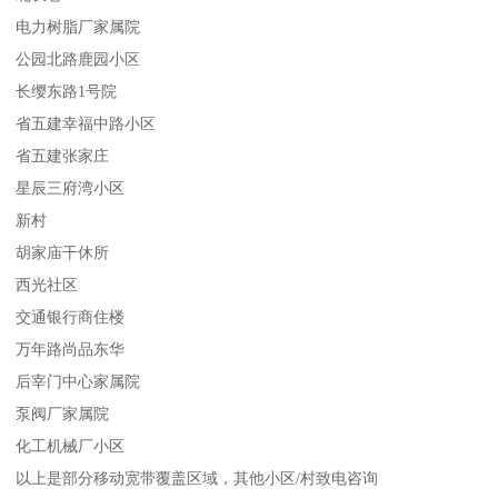
电力树脂厂家属院
公园北路鹿园小区
长缨东路1号院
省五建幸福中路小区
省五建张家庄
星辰三府湾小区
新村
胡家庙干休所
西光社区
交通银行商住楼
万年路尚品东华
后宰门中心家属院
泵阀厂家属院
化工机械厂小区
以上是部分移动宽带覆盖区域，其他小区/村致电咨询