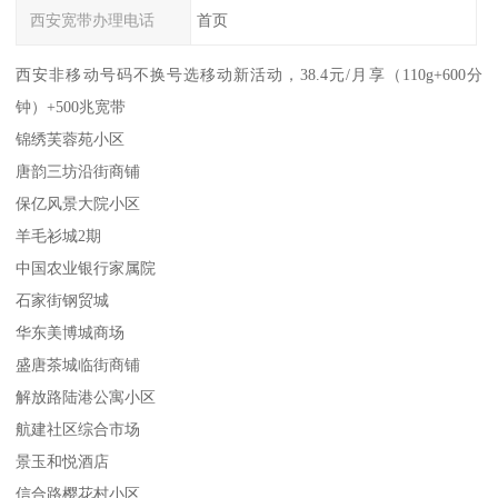
西安宽带办理电话
首页
西安非移动号码不换号选移动新活动，38.4元/月享（110g+600分
钟）+500兆宽带
锦绣芙蓉苑小区
唐韵三坊沿街商铺
保亿风景大院小区
羊毛衫城2期
中国农业银行家属院
石家街钢贸城
华东美博城商场
盛唐茶城临街商铺
解放路陆港公寓小区
航建社区综合市场
景玉和悦酒店
信合路樱花村小区