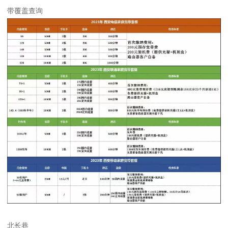
带覆盖查询
北长巷