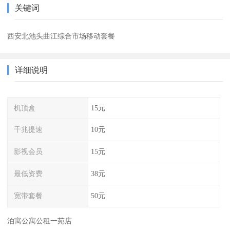
关键词
西安北池头曲江综合市场移动套餐
详细说明
机顶盒
15元
千兆提速
10元
影视会员
15元
最低资费
38元
宽带套餐
50元
泊寓公寓公租一苑店