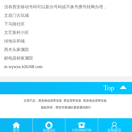
没有西安移动号码可以新办号码或不换号携号转网办理，
文昌门古玩城
下马陵社区
文艺新村小区
绿地乐和城
西木头家属院
邮电器材家属院
m.wywyu.b2b168.com
Top
主营产品：
西安移动宽带安装 西安宽带安装 西安电信宽带安装
版权所有：西安市新城区赛派通讯商行
首页
在线QQ
15929969798
在线留言