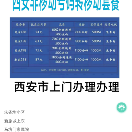
朱雀坊小区
新旅城上东
马坊门家属院