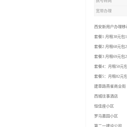
携号转网
宽带办理
西安新用户办理移
套餐1:月租38元包1
套餐2:月租68元包2
套餐3:月租69元包2
套餐4：月租50元包
套餐5：月租82元包
建章路燕雀商业街
西城往事酒店
恒佳座小区
罗马嘉园小区
第二一建设公司