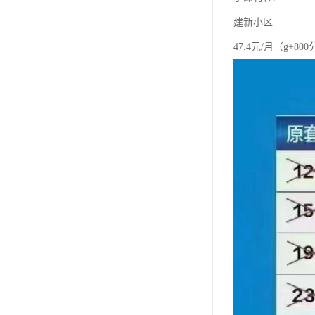
建新小区
47.4元/月（g+80