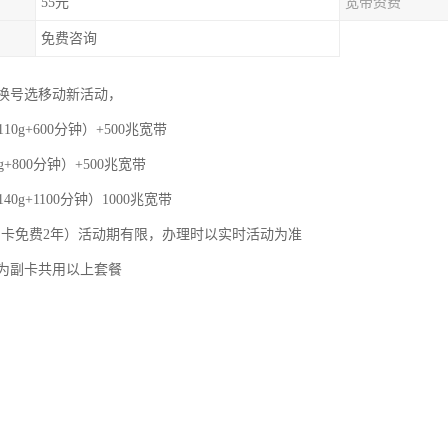
55元
宽带资费
免费咨询
换号选移动新活动，
110g+600分钟）+500兆宽带
g+800分钟）+500兆宽带
40g+1100分钟）1000兆宽带
，副卡免费2年）活动期有限，办理时以实时活动为准
为副卡共用以上套餐