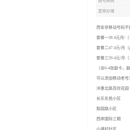
携号转网
宽带办理
西安非移动号码不
套餐一38.4元月/（
套餐二47.4元/月（
套餐三59.4元/月（1
（含0-4张副卡
可以添加移动老号
沣惠北路百欣花园
长乐东苑小区
梨园路小区
西岸国际三期
小滩村社区