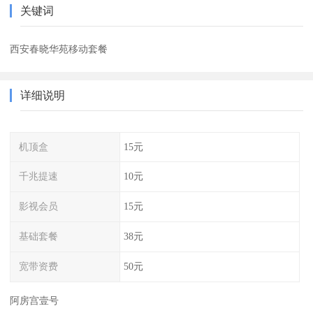
关键词
西安春晓华苑移动套餐
详细说明
机顶盒
15元
千兆提速
10元
影视会员
15元
基础套餐
38元
宽带资费
50元
阿房宫壹号