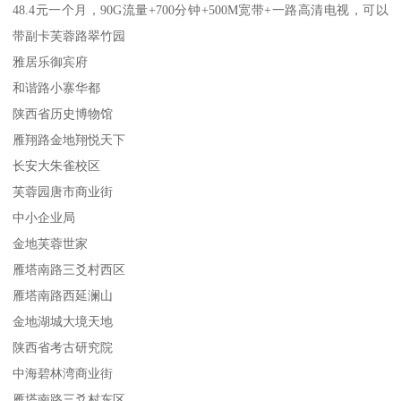
48.4元一个月，90G流量+700分钟+500M宽带+一路高清电视，可以
带副卡芙蓉路翠竹园
雅居乐御宾府
和谐路小寨华都
陕西省历史博物馆
雁翔路金地翔悦天下
长安大朱雀校区
芙蓉园唐市商业街
中小企业局
金地芙蓉世家
雁塔南路三爻村西区
雁塔南路西延澜山
金地湖城大境天地
陕西省考古研究院
中海碧林湾商业街
雁塔南路三爻村东区