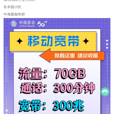
长丰园小区
中海紫御华府