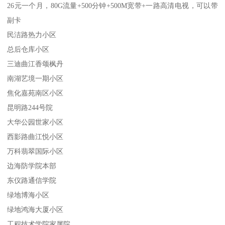
26元一个月，80G流量+500分钟+500M宽带+一路高清电视，可以带
副卡
民洁路热力小区
总后仓库小区
三迪曲江香颂枫丹
南湖艺境一期小区
焦化嘉苑南区小区
昆明路244号院
大华公园世家小区
西影路曲江悦小区
万科翡翠国际小区
边海防学院本部
东仪路通信学院
绿地博海小区
绿地鸿海大厦小区
工程技术学院家属院