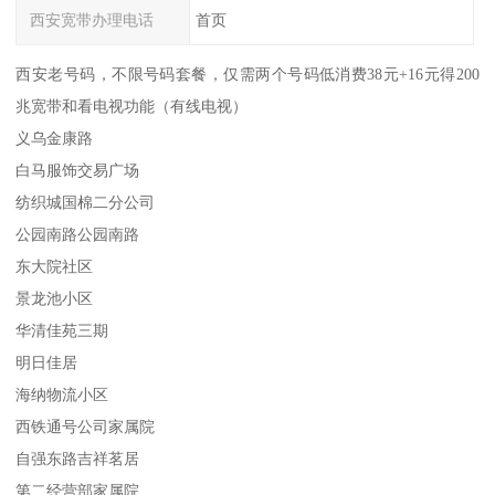
西安宽带办理电话
首页
西安老号码，不限号码套餐，仅需两个号码低消费38元+16元得200
兆宽带和看电视功能（有线电视）
义乌金康路
白马服饰交易广场
纺织城国棉二分公司
公园南路公园南路
东大院社区
景龙池小区
华清佳苑三期
明日佳居
海纳物流小区
西铁通号公司家属院
自强东路吉祥茗居
第二经营部家属院