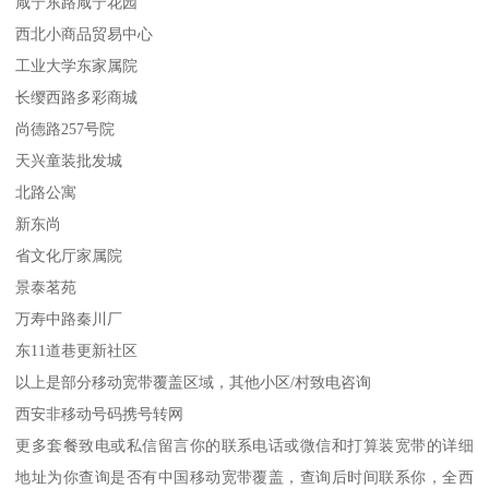
咸宁东路咸宁花园
西北小商品贸易中心
工业大学东家属院
长缨西路多彩商城
尚德路257号院
天兴童装批发城
北路公寓
新东尚
省文化厅家属院
景泰茗苑
万寿中路秦川厂
东11道巷更新社区
以上是部分移动宽带覆盖区域，其他小区/村致电咨询
西安非移动号码携号转网
更多套餐致电或私信留言你的联系电话或微信和打算装宽带的详细
地址为你查询是否有中国移动宽带覆盖，查询后时间联系你，全西