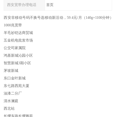
西安宽带办理电话
首页
西安非移动号码不换号选移动新活动，59.4元/月（140g+1100分钟）
1000兆宽带
羊毛衫铠达商贸城
五金机电批发市场
公交司家属院
鸿基新城沁园小区
智慧新城3期小区
茅坡新城
东口金叶新城
东七路西苑大厦
油漆二分厂
清水澜庭
西北站
长缨东路长缨雅苑