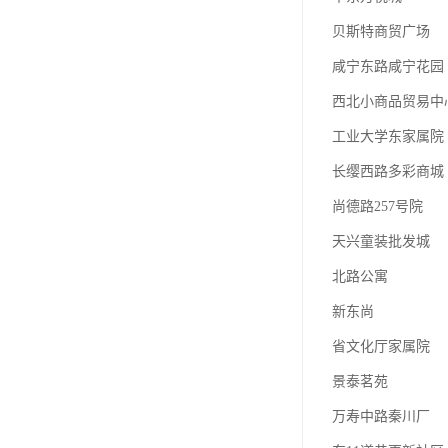
贝斯特商贸广场
咸宁东路咸宁花园
西北小商品贸易中
工业大学东家属院
长缨西路多彩商城
尚德路257号院
天兴童装批发城
北路公寓
新东尚
省文化厅家属院
景泰茗苑
万寿中路秦川厂