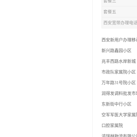
套餐三
套餐五
西安宽带办理电
西安新用户办理移动
新兴路鑫园小区
兆丰西路水岸新城
市政队家属院小区
万年路31号院小区
润得发调料批发市
东新街中行小区
空军军医大学家属
口腔家属院
鸿瑞林物流有限公