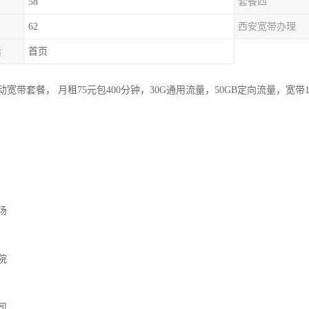
58
套餐四
62
西安宽带办理
话
首页
宽带套餐， 月租75元包400分钟，30G通用流量，50GB定向流量，宽带10
场
院
司