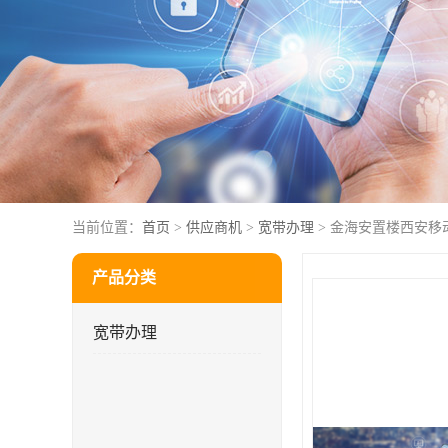
当前位置：
首页
>
供应商机
>
宽带办理
> 金海安置楼西安移
产品分类
宽带办理