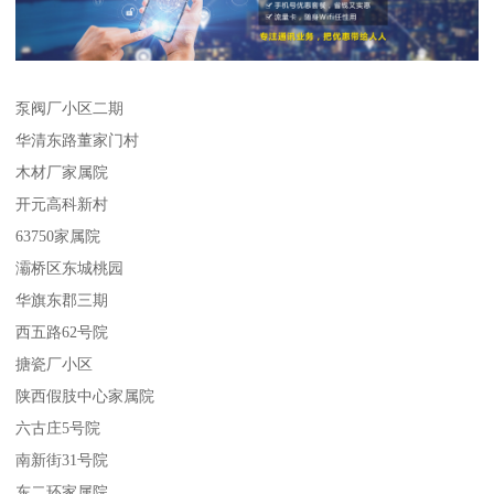
泵阀厂小区二期
华清东路董家门村
木材厂家属院
开元高科新村
63750家属院
灞桥区东城桃园
华旗东郡三期
西五路62号院
搪瓷厂小区
陕西假肢中心家属院
六古庄5号院
南新街31号院
东二环家属院