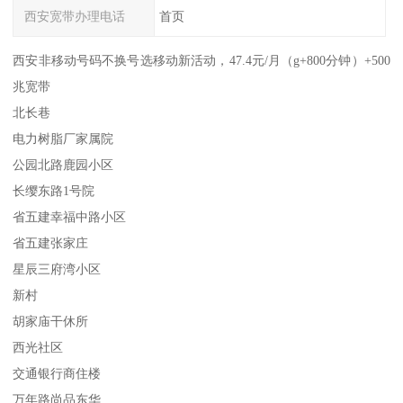
西安宽带办理电话
首页
西安非移动号码不换号选移动新活动，47.4元/月（g+800分钟）+500
兆宽带
北长巷
电力树脂厂家属院
公园北路鹿园小区
长缨东路1号院
省五建幸福中路小区
省五建张家庄
星辰三府湾小区
新村
胡家庙干休所
西光社区
交通银行商住楼
万年路尚品东华