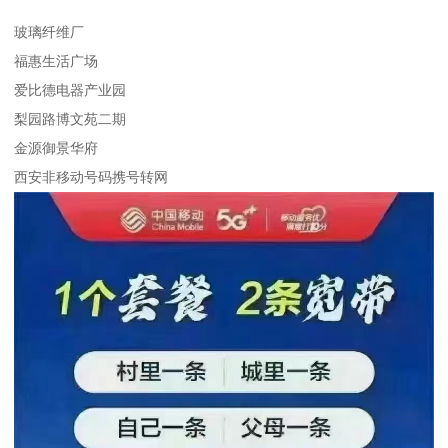
玻璃纤维厂
福惠生活广场
爱比德电器产业园
梨园路博文苑二期
金源御景华府
西安非移动号码携号转网