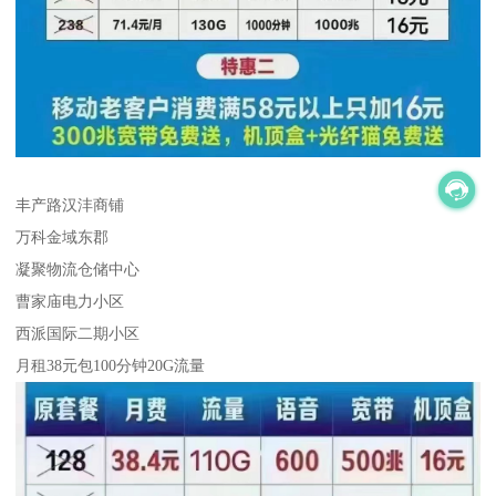
丰产路汉沣商铺
万科金域东郡
凝聚物流仓储中心
曹家庙电力小区
西派国际二期小区
月租38元包100分钟20G流量