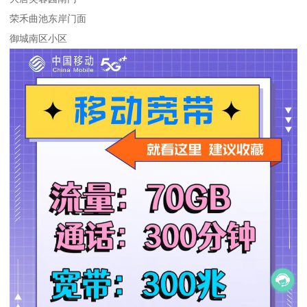
荣禾曲池东岸门面
御城南区小区