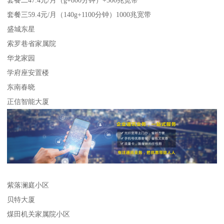
套餐二47.4元/月（g+800分钟）+500兆宽带
套餐三59.4元/月（140g+1100分钟）1000兆宽带
盛城东星
索罗巷省家属院
华龙家园
学府座安置楼
东南春晓
正信智能大厦
紫落澜庭小区
贝特大厦
煤田机关家属院小区