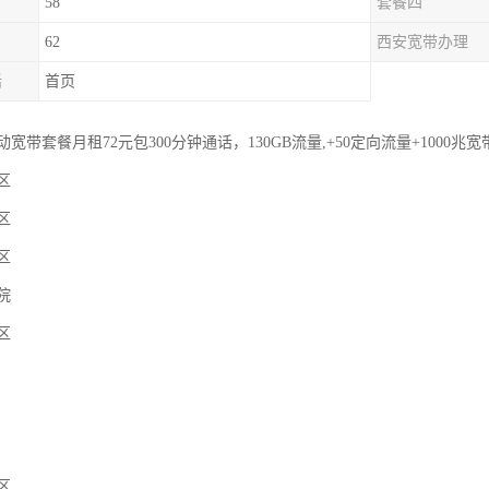
58
套餐四
62
西安宽带办理
话
首页
带套餐月租72元包300分钟通话，130GB流量,+50定向流量+1000兆宽
区
区
区
院
区
区