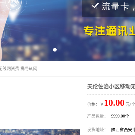
无线网资费 携号转网
天伦佐治小区移动无
10.00
价格：￥
元/个
产品数量：
9999.00个
发货地址：
陕西省西安