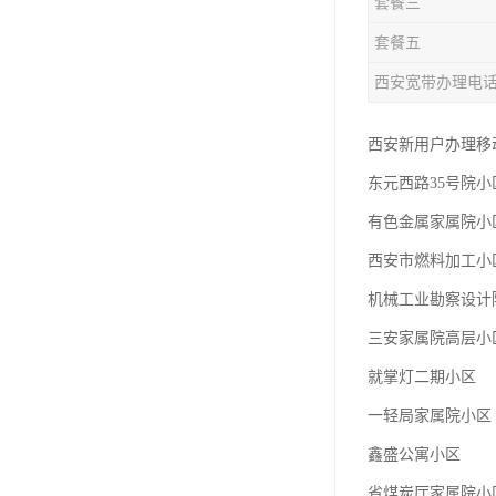
套餐三
套餐五
西安宽带办理电
西安新用户办理移动宽
东元西路35号院小
有色金属家属院小
西安市燃料加工小
机械工业勘察设计
三安家属院高层小
就掌灯二期小区
一轻局家属院小区
鑫盛公寓小区
省煤炭厅家属院小