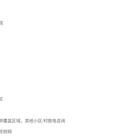
院
区
带覆盖区域，其他小区/村致电咨询
号转网