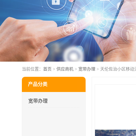
当前位置：
首页
>
供应商机
>
宽带办理
> 天伦佐治小区移动
产品分类
宽带办理