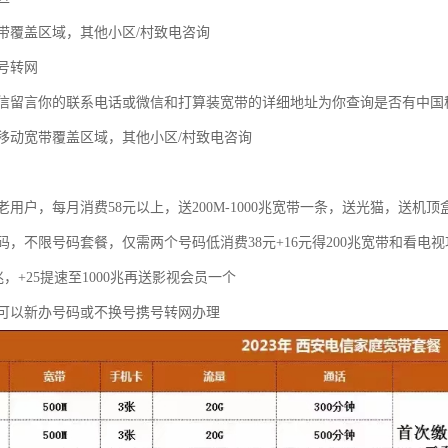
带覆盖区域，其他小区/村致电咨询
号转网
信留言你的联系电话或微信和打算装宽带的详细地址为你查询是否有中国
移动宽带覆盖区域，其他小区/村致电咨询
用户，每月消费58元以上，送200M-1000兆宽带一条，送光猫，送机顶
码，不限号码套餐，仅需两个号码低消费38元+16元得200兆宽带和看电
0兆，+25提速至1000兆再送影视会员一个
可以新办号码或不换号携号转网办理