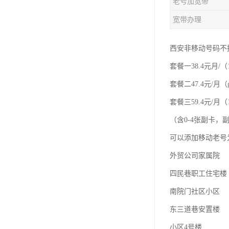
老号加宽带
宽带办理
西安非移动号码不
套餐一38.4元月/（
套餐二47.4元/月（
套餐三59.4元/月（1
（含0-4张副卡
可以添加移动老号
外贸公司家属院
四民巷职工住宅楼
南院门社区小区
东三道巷安置楼
小区4号楼