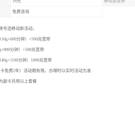
16元
移动加宽带
免费咨询
换号选移动新活动，
110g+600分钟）+500兆宽带
g+800分钟）+500兆宽带
40g+1100分钟）1000兆宽带
，副卡免费2年）活动期有限，办理时以实时活动为准
为副卡共用以上套餐