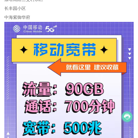
长丰园小区
中海紫御华府