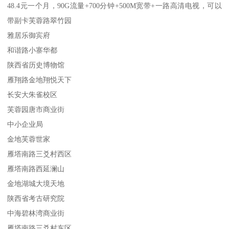
48.4元一个月，90G流量+700分钟+500M宽带+一路高清电视，可以
带副卡芙蓉路翠竹园
雅居乐御宾府
和谐路小寨华都
陕西省历史博物馆
雁翔路金地翔悦天下
长安大朱雀校区
芙蓉园唐市商业街
中小企业局
金地芙蓉世家
雁塔南路三爻村西区
雁塔南路西延澜山
金地湖城大境天地
陕西省考古研究院
中海碧林湾商业街
雁塔南路三爻村东区