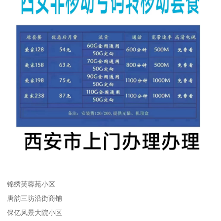
锦绣芙蓉苑小区
唐韵三坊沿街商铺
保亿风景大院小区