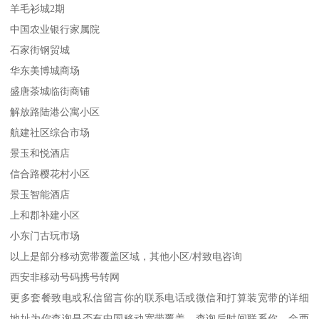
羊毛衫城2期
中国农业银行家属院
石家街钢贸城
华东美博城商场
盛唐茶城临街商铺
解放路陆港公寓小区
航建社区综合市场
景玉和悦酒店
信合路樱花村小区
景玉智能酒店
上和郡补建小区
小东门古玩市场
以上是部分移动宽带覆盖区域，其他小区/村致电咨询
西安非移动号码携号转网
更多套餐致电或私信留言你的联系电话或微信和打算装宽带的详细
地址为你查询是否有中国移动宽带覆盖，查询后时间联系你，全西