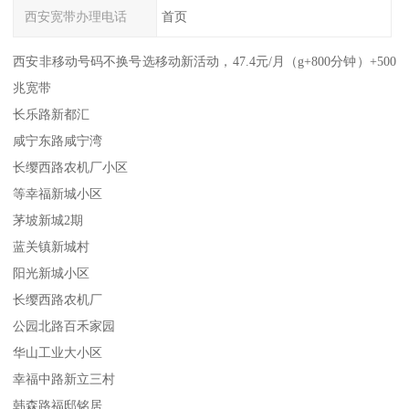
西安宽带办理电话
首页
西安非移动号码不换号选移动新活动，47.4元/月（g+800分钟）+500
兆宽带
长乐路新都汇
咸宁东路咸宁湾
长缨西路农机厂小区
等幸福新城小区
茅坡新城2期
蓝关镇新城村
阳光新城小区
长缨西路农机厂
公园北路百禾家园
华山工业大小区
幸福中路新立三村
韩森路福邸铭居