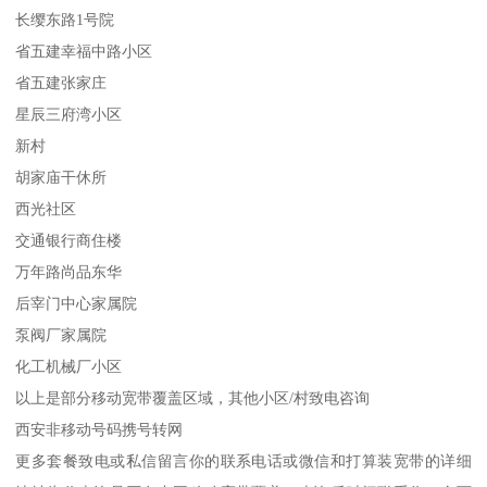
长缨东路1号院
省五建幸福中路小区
省五建张家庄
星辰三府湾小区
新村
胡家庙干休所
西光社区
交通银行商住楼
万年路尚品东华
后宰门中心家属院
泵阀厂家属院
化工机械厂小区
以上是部分移动宽带覆盖区域，其他小区/村致电咨询
西安非移动号码携号转网
更多套餐致电或私信留言你的联系电话或微信和打算装宽带的详细