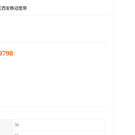
区西安移动宽带
9798
50