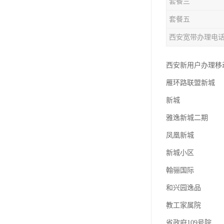
套餐三
套餐五
西安宽带办理电
西安新用户办理移动
雁环路联盟新城
新城
雅逸新城二期
凤凰新城
新城小区
翰骊国际
和兴园逸品
教工家属院
省政府109号院