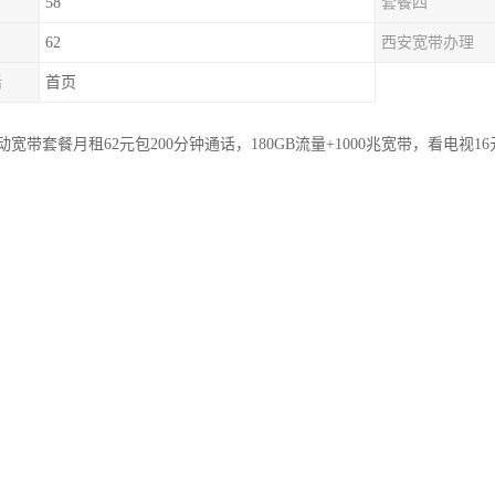
58
套餐四
62
西安宽带办理
话
首页
宽带套餐月租62元包200分钟通话，180GB流量+1000兆宽带，看电视16