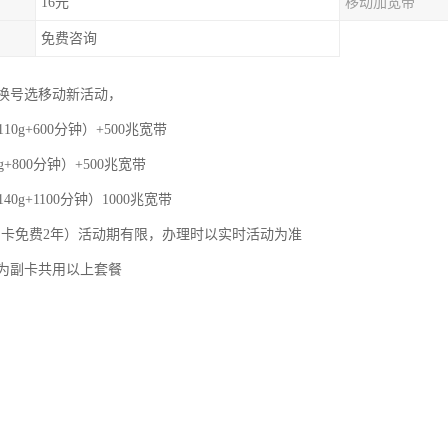
16元
移动加宽带
免费咨询
换号选移动新活动，
110g+600分钟）+500兆宽带
g+800分钟）+500兆宽带
40g+1100分钟）1000兆宽带
，副卡免费2年）活动期有限，办理时以实时活动为准
为副卡共用以上套餐