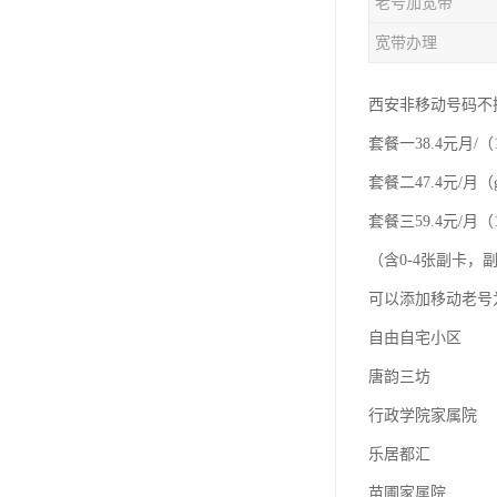
老号加宽带
宽带办理
西安非移动号码不
套餐一38.4元月/（
套餐二47.4元/月（
套餐三59.4元/月（1
（含0-4张副卡
可以添加移动老号
自由自宅小区
唐韵三坊
行政学院家属院
乐居都汇
苗圃家属院