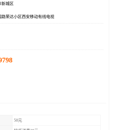
市新城区
园路荣达小区西安移动有线电视
9798
50元