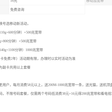
16元
移动加宽带
免费咨询
换号选移动新活动，
110g+600分钟）+500兆宽带
g+800分钟）+500兆宽带
40g+1100分钟）1000兆宽带
，副卡免费2年）活动期有限，办理时以实时活动为准
为副卡共用以上套餐
用户，每月消费58元以上，送200M-1000兆宽带一条，送光猫，送机顶
码，不限号码套餐，仅需两个号码低消费38元+16元得200兆宽带和看电