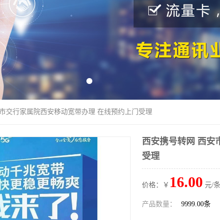
安市交行家属院西安移动宽带办理 在线预约上门受理
西安携号转网 西安
受理
16.00
价格：￥
元/条
产品数量：
9999.00条