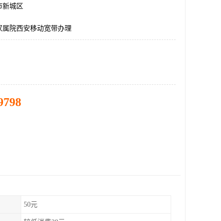
市新城区
家属院西安移动宽带办理
9798
50元