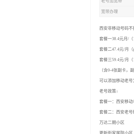
老号加宽带
宽带办理
西安非移动号码不
套餐一38.4元月/（
套餐二47.4元/月（
套餐三59.4元/月（1
（含0-4张副卡
可以添加移动老号
老号政策↓
套餐一：西安移动老
套餐二：西安老号
万达二期小区
更新街家属院小区