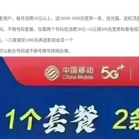
用户，每月消费58元以上，送200M-1000兆宽带一条，送光猫，送机顶
码，不限号码套餐，仅需两个号码低消费38元+16元得200兆宽带和看电
0兆，+25提速至1000兆再送影视会员一个
可以新办号码或不换号携号转网办理，