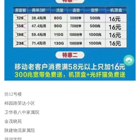
坊12号楼
柿园路荣达小区
卫华巷八中家属院
金茂晓苑
陕建物流家属院
培训学院