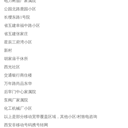
电力树脂厂家属院
公园北路鹿园小区
长缨东路1号院
省五建幸福中路小区
省五建张家庄
星辰三府湾小区
新村
胡家庙干休所
西光社区
交通银行商住楼
万年路尚品东华
后宰门中心家属院
泵阀厂家属院
化工机械厂小区
以上是部分移动宽带覆盖区域，其他小区/村致电咨询
西安非移动号码携号转网