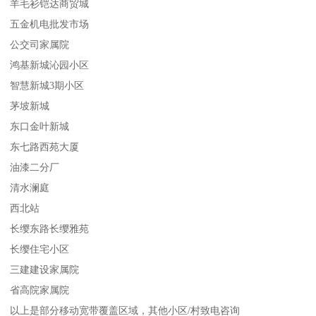
羊毛衫铠达商贸城
五金机电批发市场
公交司家属院
鸿基新城沁园小区
智慧新城3期小区
茅坡新城
东口金叶新城
东七路西苑大厦
油漆二分厂
清水澜庭
西北站
长缨东路长缨雅苑
长缨住宅小区
三建建设家属院
省高院家属院
以上是部分移动宽带覆盖区域，其他小区/村致电咨询