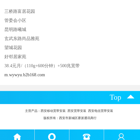
三桥路富居花园
管委会小区
昆明路曦城
玄武东路尚品雅苑
望城花园
好邻居家苑
38.4元月/（110g+600分钟）+500兆宽带
m.wywyu.b2b168.com
Top
主营产品：
西安移动宽带安装 西安宽带安装 西安电信宽带安装
版权所有：西安市新城区赛派通讯商行