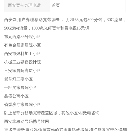
西安宽带办理电话
首页
西安新用户办理移动宽带套餐， 月租65元包300分钟，30G流量，
50G定向流量，1000兆光纤宽带和看电视16元/月
东元西路35号院小区
有色金属家属院小区
西安市燃料加工小区
机械工业勘察设计院
三安家属院高层小区
就掌灯二期小区
一轻局家属院小区
鑫盛公寓小区
省煤炭厅家属院小区
以上是部分移动宽带覆盖区域，其他小区/村致电咨询
西安非移动号码携号转网
更多套餐致电或私信留言你的联系电话或微信和打算装宽带的详细