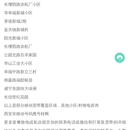
长缨西路农机厂小区
等幸福新城小区
茅坡新城2期
蓝关镇新城村
阳光新城小区
长缨西路农机厂
公园北路百禾家园
华山工业大小区
幸福中路新立三村
韩森路福邸铭居
咸宁东路恒大绿洲
长信世纪花园
以上是部分移动宽带覆盖区域，其他小区/村致电咨询
西安非移动号码携号转网
更多套餐致电或私信留言你的联系电话或微信和打算装宽带的详细