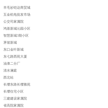
羊毛衫铠达商贸城
五金机电批发市场
公交司家属院
鸿基新城沁园小区
智慧新城3期小区
茅坡新城
东口金叶新城
东七路西苑大厦
油漆二分厂
清水澜庭
西北站
长缨东路长缨雅苑
长缨住宅小区
三建建设家属院
省高院家属院