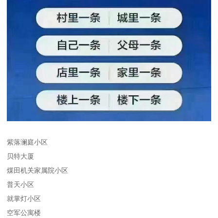
紫落澜庭小区
贝特大厦
煤田机关家属院小区
普天小区
就掌灯小区
空军公寓楼