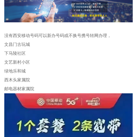
没有西安移动号码可以新办号码或不换号携号转网办理，
文昌门古玩城
下马陵社区
文艺新村小区
绿地乐和城
西木头家属院
邮电器材家属院