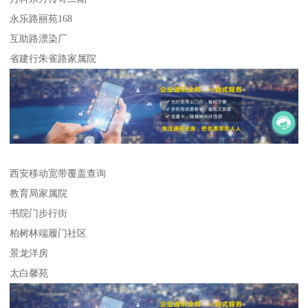
永乐路丽苑168
互助路漂染厂
省建行朱雀路家属院
西安移动宽带覆盖查询
教育局家属院
书院门步行街
柏树林端履门社区
景龙洋房
太白馨苑