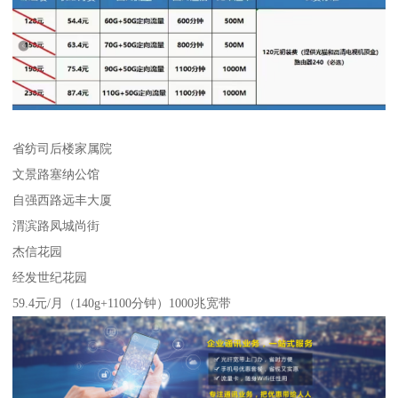
省纺司后楼家属院
文景路塞纳公馆
自强西路远丰大厦
渭滨路凤城尚街
杰信花园
经发世纪花园
59.4元/月（140g+1100分钟）1000兆宽带