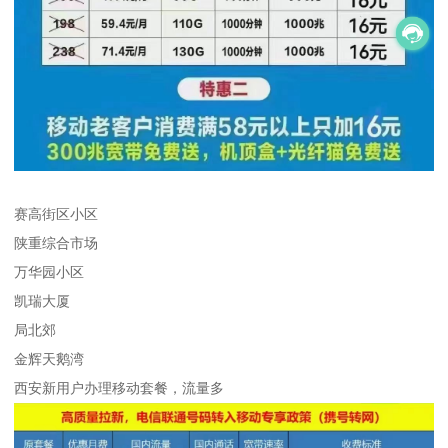
赛高街区小区
陕重综合市场
万华园小区
凯瑞大厦
局北郊
金辉天鹅湾
西安新用户办理移动套餐，流量多