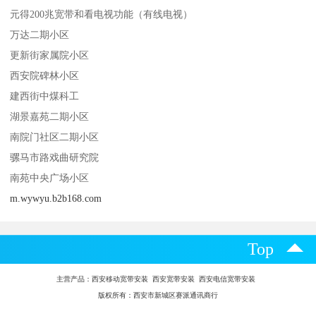
元得200兆宽带和看电视功能（有线电视）
万达二期小区
更新街家属院小区
西安院碑林小区
建西街中煤科工
湖景嘉苑二期小区
南院门社区二期小区
骡马市路戏曲研究院
南苑中央广场小区
m.wywyu.b2b168.com
Top
主营产品：
西安移动宽带安装 西安宽带安装 西安电信宽带安装
版权所有：西安市新城区赛派通讯商行