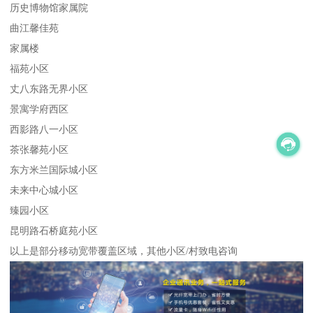
历史博物馆家属院
曲江馨佳苑
家属楼
福苑小区
丈八东路无界小区
景寓学府西区
西影路八一小区
茶张馨苑小区
东方米兰国际城小区
未来中心城小区
臻园小区
昆明路石桥庭苑小区
以上是部分移动宽带覆盖区域，其他小区/村致电咨询