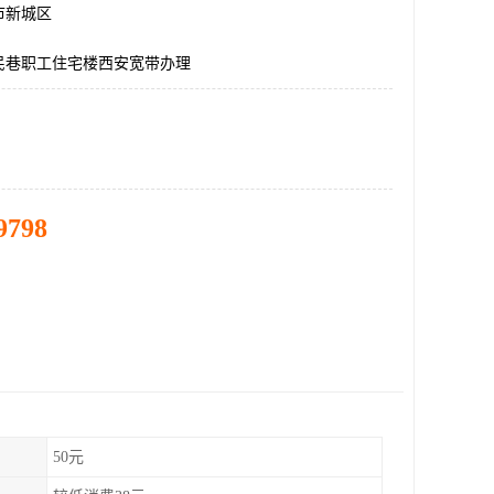
市新城区
民巷职工住宅楼西安宽带办理
9798
50元