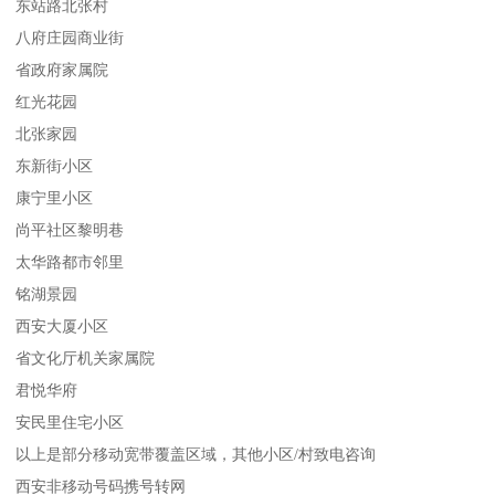
东站路北张村
八府庄园商业街
省政府家属院
红光花园
北张家园
东新街小区
康宁里小区
尚平社区黎明巷
太华路都市邻里
铭湖景园
西安大厦小区
省文化厅机关家属院
君悦华府
安民里住宅小区
以上是部分移动宽带覆盖区域，其他小区/村致电咨询
西安非移动号码携号转网