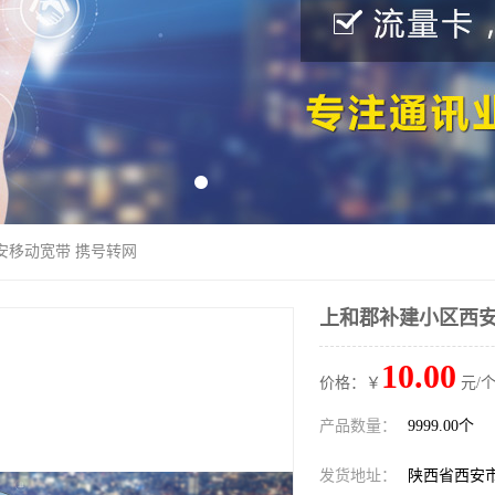
安移动宽带 携号转网
上和郡补建小区西安
10.00
价格：￥
元/个
产品数量：
9999.00个
发货地址：
陕西省西安