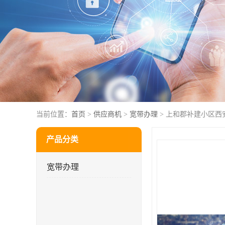
当前位置：
首页
>
供应商机
>
宽带办理
> 上和郡补建小区西
产品分类
宽带办理