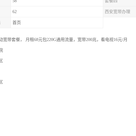
58
套餐四
62
西安宽带办理
话
首页
宽带套餐， 月租68元包220G通用流量，宽带200兆，看电视16元/月
院
区
区