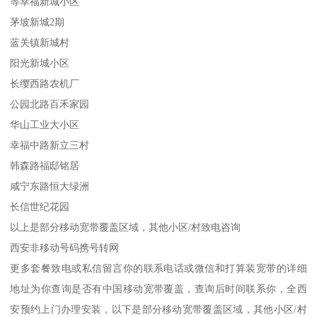
等幸福新城小区
茅坡新城2期
蓝关镇新城村
阳光新城小区
长缨西路农机厂
公园北路百禾家园
华山工业大小区
幸福中路新立三村
韩森路福邸铭居
咸宁东路恒大绿洲
长信世纪花园
以上是部分移动宽带覆盖区域，其他小区/村致电咨询
西安非移动号码携号转网
更多套餐致电或私信留言你的联系电话或微信和打算装宽带的详细
地址为你查询是否有中国移动宽带覆盖，查询后时间联系你，全西
安预约上门办理安装，以下是部分移动宽带覆盖区域，其他小区/村