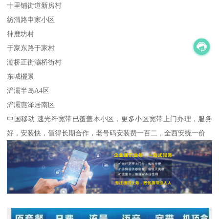
十里铺街道新房村
纺渭路申家小区
神鹿坊村
于家东路于家村
灞桥正街灞桥街村
东城欐景
浐灞半岛A4区
浐灞惠泽居南区
中国移动:速光纤宽带已覆盖本小区，更多小区宽带上门办理，服务
好，安装快，值得长期合作，老号码安装费一百二，全西安统一价