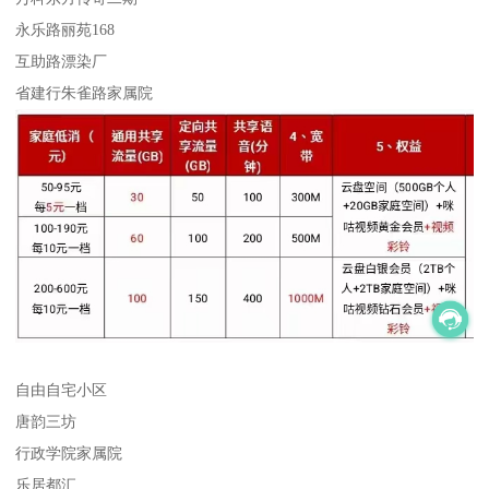
永乐路丽苑168
互助路漂染厂
省建行朱雀路家属院
自由自宅小区
唐韵三坊
行政学院家属院
乐居都汇